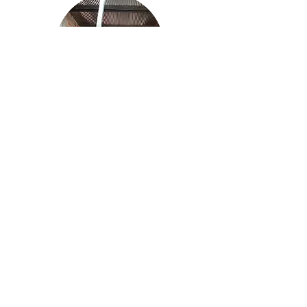
METALCOF
ERGONATURA
fue desarrollado
entre el equipo de
Metalcoff
y